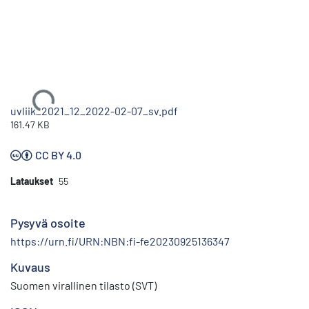
Ladataan...
uvliik_2021_12_2022-02-07_sv.pdf
161.47 KB
CC BY 4.0
Lataukset
55
Pysyvä osoite
https://urn.fi/URN:NBN:fi-fe20230925136347
Kuvaus
Suomen virallinen tilasto (SVT)