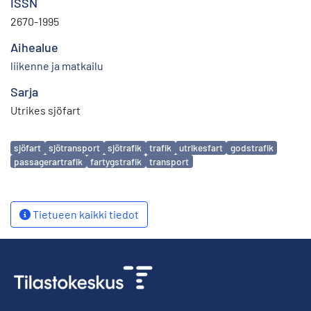
ISSN
2670-1995
Aihealue
liikenne ja matkailu
Sarja
Utrikes sjöfart
Avainsanat
sjöfart
sjötransport
sjötrafik
trafik
utrikesfart
godstrafik
passagerartrafik
fartygstrafik
transport
Tietueen kaikki tiedot