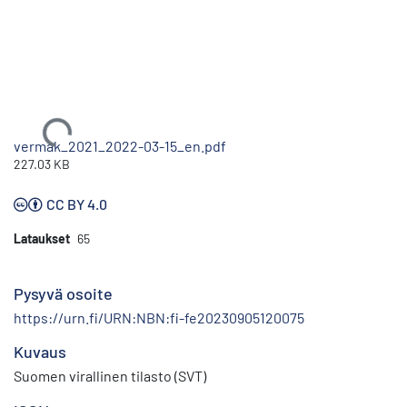
Ladataan...
vermak_2021_2022-03-15_en.pdf
227.03 KB
CC BY 4.0
Lataukset
65
Pysyvä osoite
https://urn.fi/URN:NBN:fi-fe20230905120075
Kuvaus
Suomen virallinen tilasto (SVT)