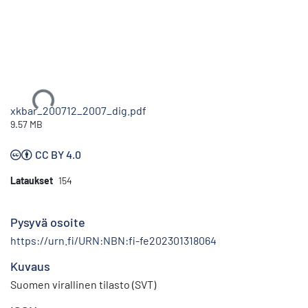
Ladataan...
xkbar_200712_2007_dig.pdf
9.57 MB
CC BY 4.0
Lataukset
154
Pysyvä osoite
https://urn.fi/URN:NBN:fi-fe202301318064
Kuvaus
Suomen virallinen tilasto (SVT)