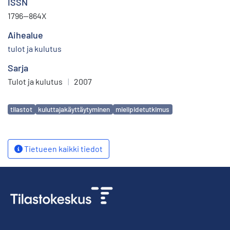
ISSN
1796—864X
Aihealue
tulot ja kulutus
Sarja
Tulot ja kulutus
|
2007
Avainsanat
tilastot
kuluttajakäyttäytyminen
mielipidetutkimus
Tietueen kaikki tiedot