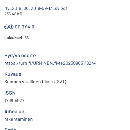
rlv_2018_06_2018-09-13_sv.pdf
235.48 KB
CC BY 4.0
Lataukset
56
Pysyvä osoite
https://urn.fi/URN:NBN:fi-fe20230905118244
Kuvaus
Suomen virallinen tilasto (SVT)
ISSN
1798-5927
Aihealue
rakentaminen
Sarja