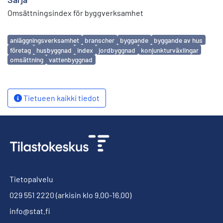
Omsättningsindex för byggverksamhet
Avainsanat
anläggningsverksamhet
branscher
byggande
byggande av hus
företag
husbyggnad
index
jordbyggnad
konjunkturväxlingar
omsättning
vattenbyggnad
Tietueen kaikki tiedot
Tietopalvelu
029 551 2220
(arkisin klo 9.00-16.00)
info@stat.fi