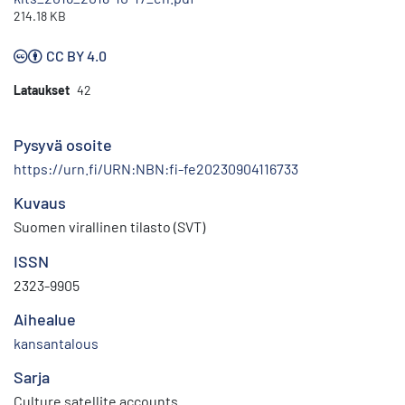
214.18 KB
CC BY 4.0
Lataukset
42
Pysyvä osoite
https://urn.fi/URN:NBN:fi-fe20230904116733
Kuvaus
Suomen virallinen tilasto (SVT)
ISSN
2323-9905
Aihealue
kansantalous
Sarja
Culture satellite accounts