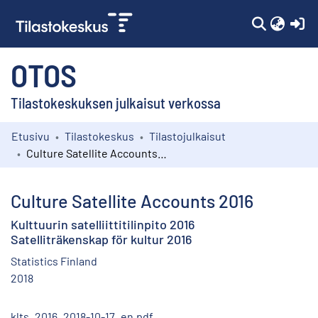
(c
OTOS
Tilastokeskuksen julkaisut verkossa
Etusivu
Tilastokeskus
Tilastojulkaisut
Kokoelmat
Culture Satellite Accounts 2016
Selaa
Culture Satellite Accounts 2016
Kulttuurin satelliittitilinpito 2016
Satelliträkenskap för kultur 2016
Statistics Finland
2018
klts_2016_2018-10-17_en.pdf