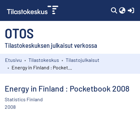
(c
OTOS
Tilastokeskuksen julkaisut verkossa
Etusivu
Tilastokeskus
Tilastojulkaisut
Kokoelmat
Energy in Finland : Pocketbook 2008
Selaa
Energy in Finland : Pocketbook 2008
Statistics Finland
2008