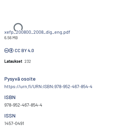
Ladataan...
xefp_200800_2008_dig_eng.pdf
6.56 MB
CC BY 4.0
Lataukset
232
Pysyvä osoite
https://urn.fi/URN:ISBN:978-952-467-854-4
ISBN
978-952-467-854-4
ISSN
1457-0491