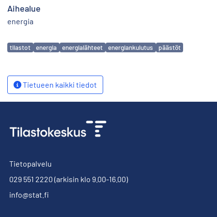
Aihealue
energia
Avainsanat
tilastot
energia
energialähteet
energiankulutus
päästöt
Tietueen kaikki tiedot
Tietopalvelu
029 551 2220
(arkisin klo 9.00-16.00)
info@stat.fi