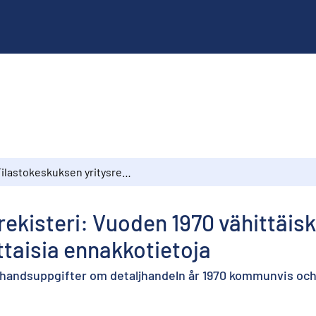
Tilastokeskuksen yritysrekisteri: Vuoden 1970 vähittäiskauppaa koskevia kunnittaisia ja toimialoittaisia ennakkotietoja
rekisteri: Vuoden 1970 vähittäi
ittaisia ennakkotietoja
örhandsuppgifter om detaljhandeln år 1970 kommunvis och