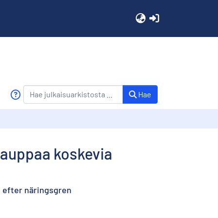
(current)
Hae
skauppaa koskevia
 efter näringsgren