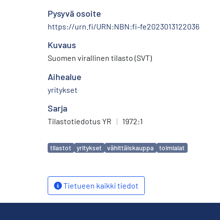
Pysyvä osoite
https://urn.fi/URN:NBN:fi-fe2023013122036
Kuvaus
Suomen virallinen tilasto (SVT)
Aihealue
yritykset
Sarja
Tilastotiedotus YR
|
1972:1
Avainsanat
tilastot
yritykset
vähittäiskauppa
toimialat
Tietueen kaikki tiedot