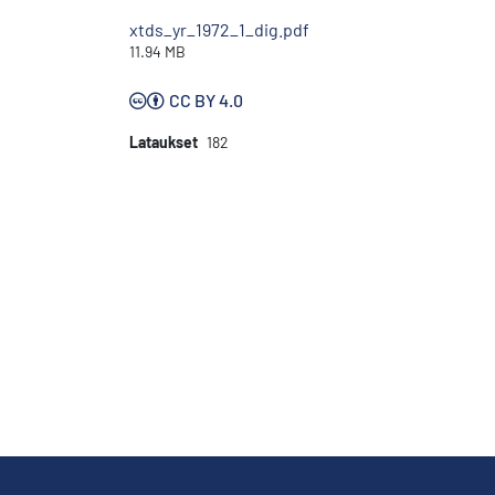
xtds_yr_1972_1_dig.pdf
11.94 MB
CC BY 4.0
Lataukset
182