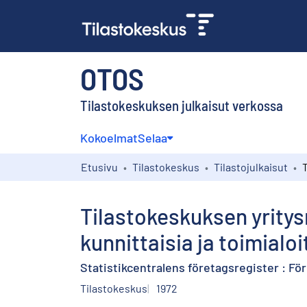
OTOS
Tilastokeskuksen julkaisut verkossa
Kokoelmat
Selaa
Etusivu
Tilastokeskus
Tilastojulkaisut
Tilastokeskuksen yritys
kunnittaisia ja toimialo
Statistikcentralens företagsregister : F
Tilastokeskus
1972