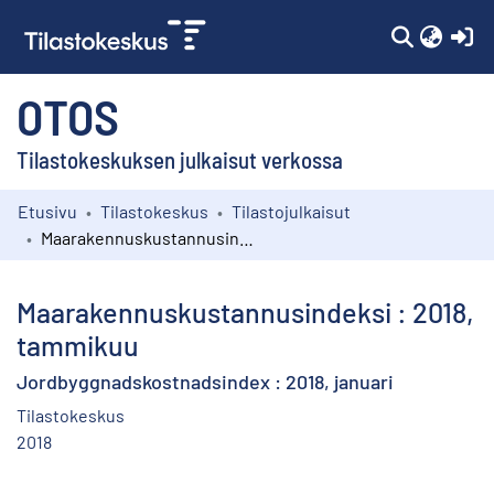
(c
OTOS
Tilastokeskuksen julkaisut verkossa
Etusivu
Tilastokeskus
Tilastojulkaisut
Kokoelmat
Maarakennuskustannusindeksi : 2018, tammikuu
Selaa
Maarakennuskustannusindeksi : 2018,
tammikuu
Jordbyggnadskostnadsindex : 2018, januari
Tilastokeskus
2018