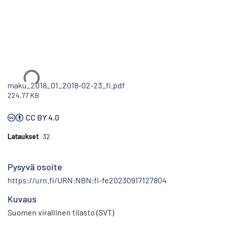
Ladataan...
maku_2018_01_2018-02-23_fi.pdf
224.77 KB
CC BY 4.0
Lataukset
32
Pysyvä osoite
https://urn.fi/URN:NBN:fi-fe20230917127804
Kuvaus
Suomen virallinen tilasto (SVT)