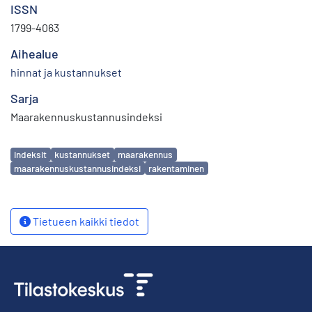
ISSN
1799-4063
Aihealue
hinnat ja kustannukset
Sarja
Maarakennuskustannusindeksi
Avainsanat
indeksit
kustannukset
maarakennus
maarakennuskustannusindeksi
rakentaminen
Tietueen kaikki tiedot