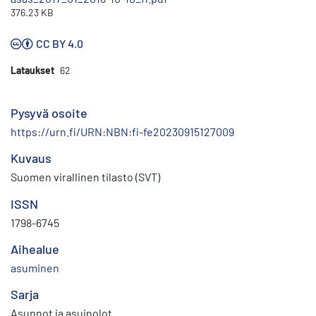
376.23 KB
CC BY 4.0
Lataukset
62
Pysyvä osoite
https://urn.fi/URN:NBN:fi-fe20230915127009
Kuvaus
Suomen virallinen tilasto (SVT)
ISSN
1798-6745
Aihealue
asuminen
Sarja
Asunnot ja asuinolot