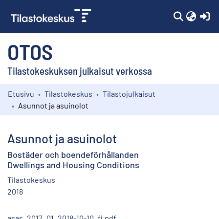
(c
OTOS
Tilastokeskuksen julkaisut verkossa
Etusivu
Tilastokeskus
Tilastojulkaisut
Kokoelmat
Asunnot ja asuinolot
Selaa
Asunnot ja asuinolot
Bostäder och boendeförhållanden
Dwellings and Housing Conditions
Tilastokeskus
2018
asas_2017_01_2018-10-10_fi.pdf