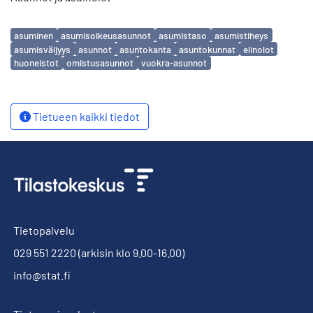
Avainsanat
asuminen
asumisoikeusasunnot
asumistaso
asumistiheys
asumisväljyys
asunnot
asuntokanta
asuntokunnat
elinolot
huoneistot
omistusasunnot
vuokra-asunnot
Tietueen kaikki tiedot
Tietopalvelu
029 551 2220
(arkisin klo 9.00-16.00)
info@stat.fi