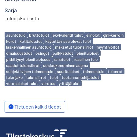
Sarja
Tulonjakotilasto
Avainsanat
asuntotulo
bruttotulot
ekvivalentit tulot
elinolot
gini-kerroin
korot
kotitaloudet
käytettävissä olevat tulot
laskennallinen asuntotulo
maksetut tulonsiirrot
myyntivoitot
omaisuustulot
osingot
palkkatulot
pienituloiset
pitkittynyt pienituloisuus
rahatulot
reaalinen tulo
saadut tulonsiirrot
sosioekonominen asema
subjektiivinen toimeentulo
suurituloiset
toimeentulo
tuloerot
tulonjako
tulonsiirrot
tulot
tuotannontekijätulot
veronalaiset tulot
verotus
yrittäjätulot
Tietueen kaikki tiedot