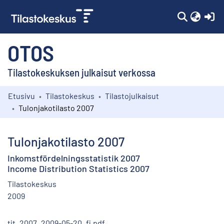
(c
OTOS
Tilastokeskuksen julkaisut verkossa
Etusivu
Tilastokeskus
Tilastojulkaisut
Kokoelmat
Tulonjakotilasto 2007
Selaa
Tulonjakotilasto 2007
Inkomstfördelningsstatistik 2007
Income Distribution Statistics 2007
Tilastokeskus
2009
tjt_2007_2009-05-20_fi.pdf