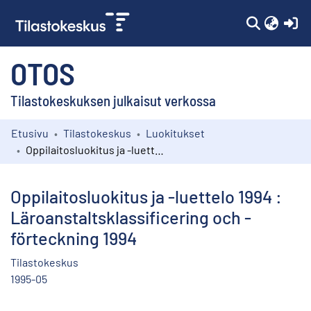
(c
OTOS
Tilastokeskuksen julkaisut verkossa
Etusivu
Tilastokeskus
Luokitukset
Kokoelmat
Oppilaitosluokitus ja -luettelo 1994 : Läroanstaltsklassificering och -förteckning 1994
Selaa
Oppilaitosluokitus ja -luettelo 1994 :
Läroanstaltsklassificering och -
förteckning 1994
Tilastokeskus
1995-05