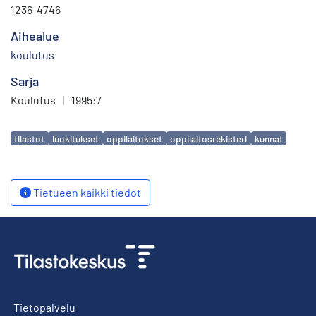
1236-4746
Aihealue
koulutus
Sarja
Koulutus
|
1995:7
Avainsanat
tilastot
luokitukset
oppilaitokset
oppilaitosrekisteri
kunnat
Tietueen kaikki tiedot
Tietopalvelu