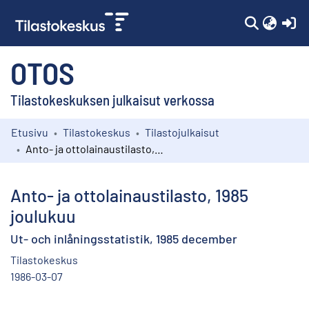
(c
OTOS
Tilastokeskuksen julkaisut verkossa
Etusivu
Tilastokeskus
Tilastojulkaisut
Kokoelmat
Anto- ja ottolainaustilasto, 1985 joulukuu
Selaa
Anto- ja ottolainaustilasto, 1985
joulukuu
Ut- och inlåningsstatistik, 1985 december
Tilastokeskus
1986-03-07