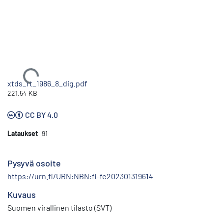
Ladataan...
xtds_rt_1986_8_dig.pdf
221.54 KB
CC BY 4.0
Lataukset
91
Pysyvä osoite
https://urn.fi/URN:NBN:fi-fe202301319614
Kuvaus
Suomen virallinen tilasto (SVT)