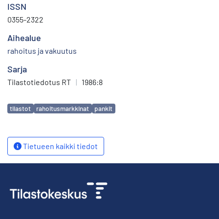
ISSN
0355-2322
Aihealue
rahoitus ja vakuutus
Sarja
Tilastotiedotus RT
|
1986:8
Avainsanat
tilastot
rahoitusmarkkinat
pankit
Tietueen kaikki tiedot