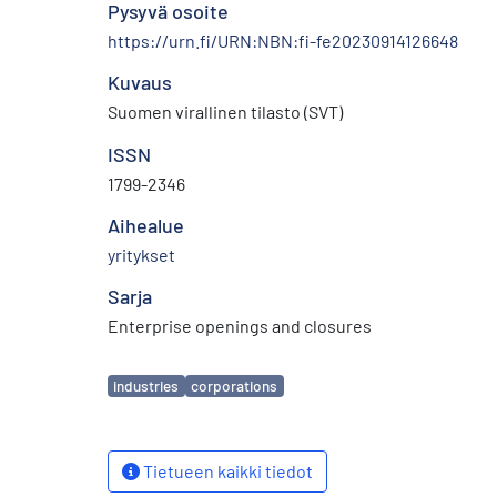
Pysyvä osoite
https://urn.fi/URN:NBN:fi-fe20230914126648
Kuvaus
Suomen virallinen tilasto (SVT)
ISSN
1799-2346
Aihealue
yritykset
Sarja
Enterprise openings and closures
Avainsanat
industries
corporations
Tietueen kaikki tiedot