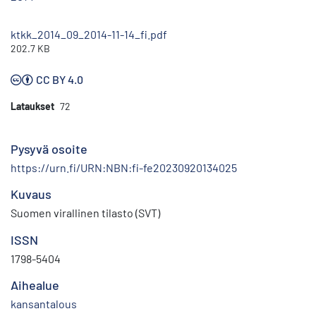
ktkk_2014_09_2014-11-14_fi.pdf
202.7 KB
CC BY 4.0
Lataukset
72
Pysyvä osoite
https://urn.fi/URN:NBN:fi-fe20230920134025
Kuvaus
Suomen virallinen tilasto (SVT)
ISSN
1798-5404
Aihealue
kansantalous