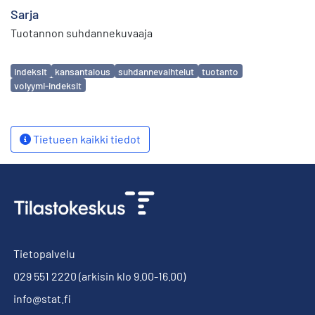
Sarja
Tuotannon suhdannekuvaaja
Avainsanat
indeksit
kansantalous
suhdannevaihtelut
tuotanto
volyymi-indeksit
Tietueen kaikki tiedot
Tietopalvelu
029 551 2220
(arkisin klo 9.00-16.00)
info@stat.fi