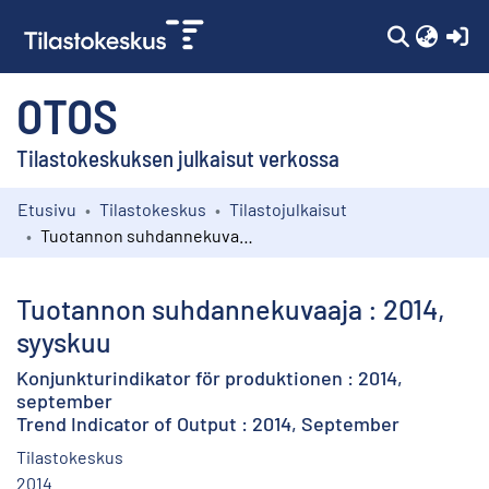
(c
OTOS
Tilastokeskuksen julkaisut verkossa
Etusivu
Tilastokeskus
Tilastojulkaisut
Kokoelmat
Tuotannon suhdannekuvaaja : 2014, syyskuu
Selaa
Tuotannon suhdannekuvaaja : 2014,
syyskuu
Konjunkturindikator för produktionen : 2014,
september
Trend Indicator of Output : 2014, September
Tilastokeskus
2014