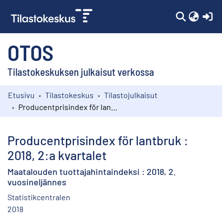
(c
OTOS
Tilastokeskuksen julkaisut verkossa
Etusivu
Tilastokeskus
Tilastojulkaisut
Kokoelmat
Producentprisindex för lantbruk : 2018, 2:a kvartalet
Selaa
Producentprisindex för lantbruk :
2018, 2:a kvartalet
Maatalouden tuottajahintaindeksi : 2018, 2.
vuosineljännes
Statistikcentralen
2018