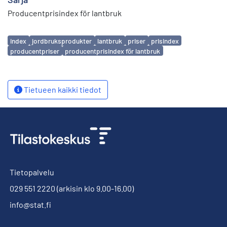
Producentprisindex för lantbruk
Avainsanat
index
jordbruksprodukter
lantbruk
priser
prisindex
producentpriser
producentprisindex för lantbruk
Tietueen kaikki tiedot
Tietopalvelu
029 551 2220
(arkisin klo 9.00-16.00)
info@stat.fi