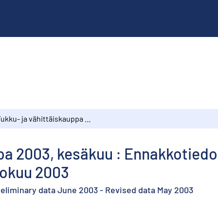
Tukku- ja vähittäiskauppa 2003, kesäkuu : Ennakkotiedot kesäkuu 2003 - Tarkennetut tiedot toukokuu 2003
pa 2003, kesäkuu : Ennakkotiedo
kokuu 2003
Preliminary data June 2003 - Revised data May 2003