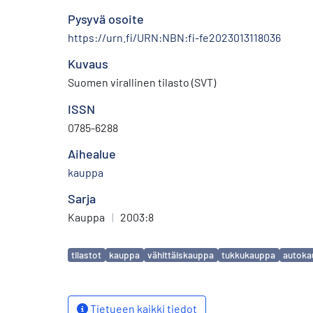
Pysyvä osoite
https://urn.fi/URN:NBN:fi-fe2023013118036
Kuvaus
Suomen virallinen tilasto (SVT)
ISSN
0785-6288
Aihealue
kauppa
Sarja
Kauppa
|
2003:8
Avainsanat
tilastot
kauppa
vähittäiskauppa
tukkukauppa
autoka
Tietueen kaikki tiedot