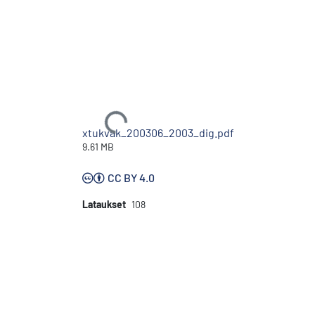
Ladataan...
xtukvak_200306_2003_dig.pdf
9.61 MB
CC BY 4.0
Lataukset
108