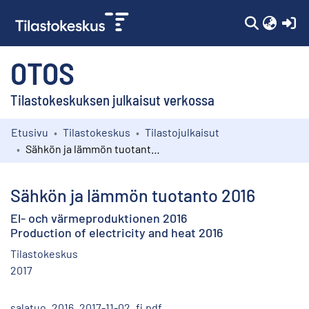
(c
OTOS
Tilastokeskuksen julkaisut verkossa
Etusivu
Tilastokeskus
Tilastojulkaisut
Kokoelmat
Sähkön ja lämmön tuotanto 2016
Selaa
Sähkön ja lämmön tuotanto 2016
El- och värmeproduktionen 2016
Production of electricity and heat 2016
Tilastokeskus
2017
salatuo_2016_2017-11-02_fi.pdf