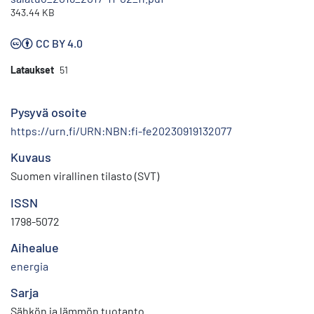
343.44 KB
CC BY 4.0
Lataukset
51
Pysyvä osoite
https://urn.fi/URN:NBN:fi-fe20230919132077
Kuvaus
Suomen virallinen tilasto (SVT)
ISSN
1798-5072
Aihealue
energia
Sarja
Sähkön ja lämmön tuotanto