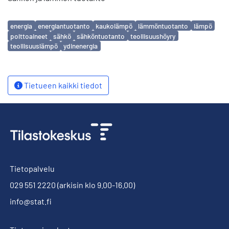
Avainsanat
energia
energiantuotanto
kaukolämpö
lämmöntuotanto
lämpö
polttoaineet
sähkö
sähköntuotanto
teollisuushöyry
teollisuuslämpö
ydinenergia
Tietueen kaikki tiedot
Tietopalvelu
029 551 2220
(arkisin klo 9.00-16.00)
info@stat.fi