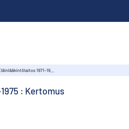
Eläinlääkintölaitos 1971–1975 : Kertomus
1–1975 : Kertomus