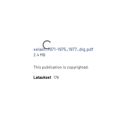
Ladataan...
xelain_1971-1975_1977_dig.pdf
2.4 MB
This publication is copyrighted.
Lataukset
176