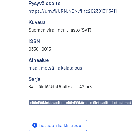
Pysyvä osoite
https://urn.fi/URN:NBN:fi-fe2023013115411
Kuvaus
Suomen virallinen tilasto (SVT)
ISSN
0356—0015
Aihealue
maa-, metsä- ja kalatalous
Sarja
34 Eläinlääkintölaitos
|
42–46
Avainsanat
eläinlääkintähuolto
eläinlääkärit
eläintaudit
kotieläimet
Tietueen kaikki tiedot