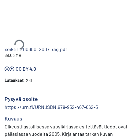
Ladataan...
xoiktil_200600_2007_dig.pdf
89.03 MB
CC BY 4.0
Lataukset
261
Pysyvä osoite
https://urn.fi/URN:ISBN:978-952-467-662-5
Kuvaus
Oikeustilastollisessa vuosikirjassa esitettävät tiedot ovat
pääasiassa vuodelta 2005. Kirja antaa tarkan kuvan