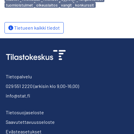
tuomioistuimet
oikeuslaitos
vangit
konkurssit
Tietueen kaikki tiedot
Tietopalvelu
029 551 2220
(arkisin klo 9.00-16.00)
info@stat.fi
Tietosuojaseloste
Saavutettavuusseloste
Evästeasetukset