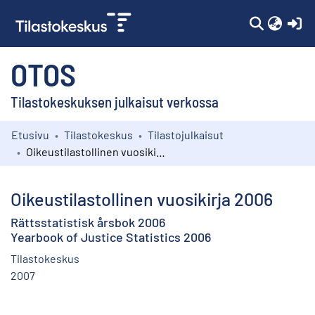
(c
OTOS
Tilastokeskuksen julkaisut verkossa
Etusivu
Tilastokeskus
Tilastojulkaisut
Kokoelmat
Oikeustilastollinen vuosikirja 2006
Selaa
Oikeustilastollinen vuosikirja 2006
Rättsstatistisk årsbok 2006
Yearbook of Justice Statistics 2006
Tilastokeskus
2007