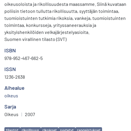
oikeusoloista ja rikollisuudesta maassamme. Siinä kuvataan
poliisin tietoon tullutta rikollisuutta, syyttäjän toimintaa,
tuomioistuinten tutkimia rikoksia, vankeja, tuomioistuinten
toimintaa, konkursseja, yrityssaneerauksia ja
yksityishenkilöiden velkajärjestelyasioita.
Suomen virallinen tilasto (SVT)
ISBN
978-952-467-662-5
ISSN
1236-2638
Aihealue
oikeus
Sarja
Oikeus
|
2007
Avainsanat
tilastot
rikollisuus
rikokset
syytetyt
rangaistukset