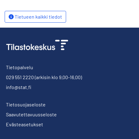
Tietueen kaikki tiedot
Tietopalvelu
029 551 2220
(arkisin klo 9.00-16.00)
info@stat.fi
Tietosuojaseloste
Saavutettavuusseloste
Evästeasetukset