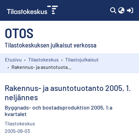
(c
OTOS
Tilastokeskuksen julkaisut verkossa
Etusivu
Tilastokeskus
Tilastojulkaisut
Kokoelmat
Rakennus- ja asuntotuotanto 2005, 1. neljännes
Selaa
Rakennus- ja asuntotuotanto 2005, 1.
neljännes
Byggnads- och bostadsproduktion 2005, 1:a
kvartalet
Tilastokeskus
2005-06-03