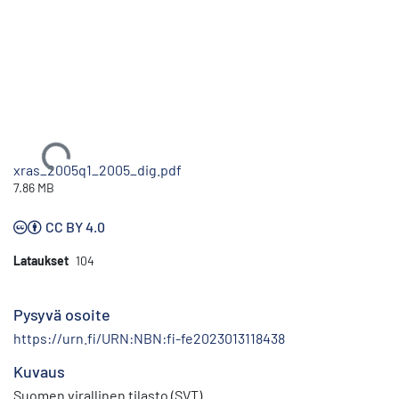
Ladataan...
xras_2005q1_2005_dig.pdf
7.86 MB
CC BY 4.0
Lataukset
104
Pysyvä osoite
https://urn.fi/URN:NBN:fi-fe2023013118438
Kuvaus
Suomen virallinen tilasto (SVT)