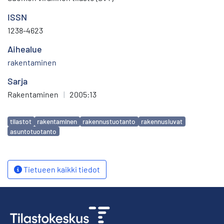
ISSN
1238-4623
Aihealue
rakentaminen
Sarja
Rakentaminen
|
2005:13
Avainsanat
tilastot
rakentaminen
rakennustuotanto
rakennusluvat
asuntotuotanto
Tietueen kaikki tiedot