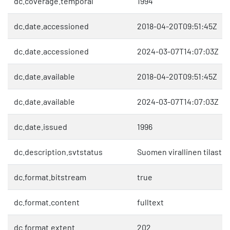
dc.coverage.temporal
1994
dc.date.accessioned
2018-04-20T09:51:45Z
dc.date.accessioned
2024-03-07T14:07:03Z
dc.date.available
2018-04-20T09:51:45Z
dc.date.available
2024-03-07T14:07:03Z
dc.date.issued
1996
dc.description.svtstatus
Suomen virallinen tilasto 
dc.format.bitstream
true
dc.format.content
fulltext
dc.format.extent
202