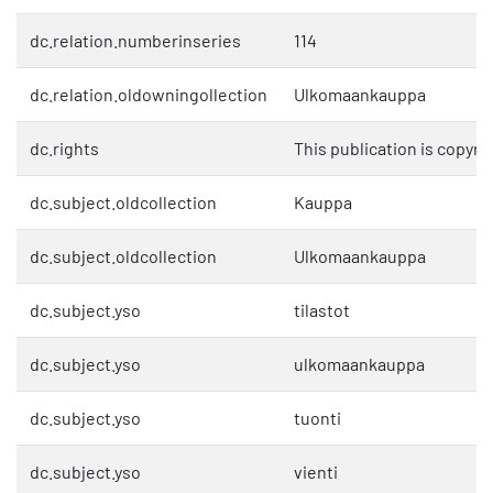
dc.relation.numberinseries
114
dc.relation.oldowningollection
Ulkomaankauppa
dc.rights
This publication is copyri
dc.subject.oldcollection
Kauppa
dc.subject.oldcollection
Ulkomaankauppa
dc.subject.yso
tilastot
dc.subject.yso
ulkomaankauppa
dc.subject.yso
tuonti
dc.subject.yso
vienti