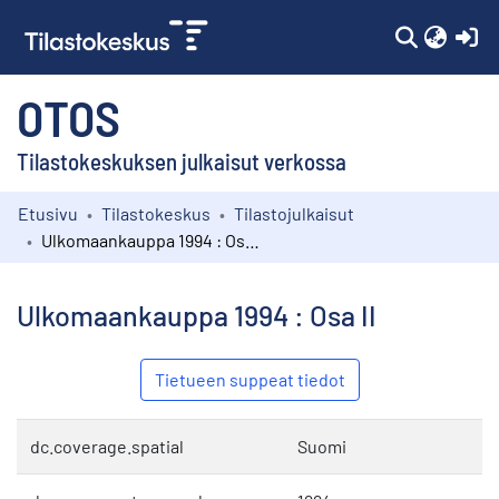
(c
OTOS
Tilastokeskuksen julkaisut verkossa
Etusivu
Tilastokeskus
Tilastojulkaisut
Kokoelmat
Ulkomaankauppa 1994 : Osa II
Selaa
Ulkomaankauppa 1994 : Osa II
Tietueen suppeat tiedot
dc.coverage.spatial
Suomi