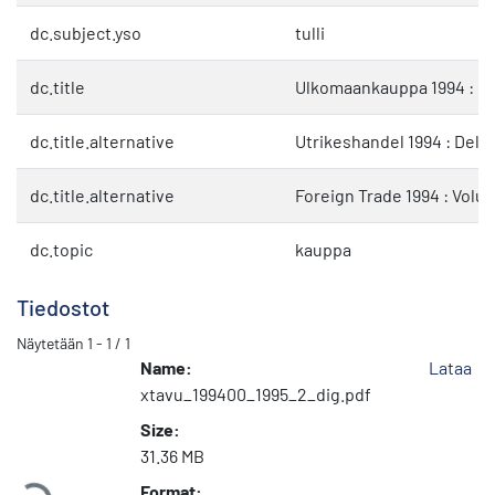
dc.subject.yso
tulli
dc.title
Ulkomaankauppa 1994 : Osa
dc.title.alternative
Utrikeshandel 1994 : Del II
dc.title.alternative
Foreign Trade 1994 : Volum
dc.topic
kauppa
Tiedostot
Näytetään
1 - 1 / 1
Name:
Lataa
xtavu_199400_1995_2_dig.pdf
Size:
Ladataan...
31.36 MB
Format: