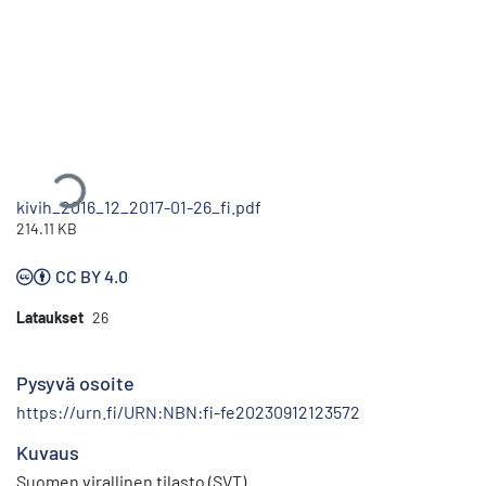
Ladataan...
kivih_2016_12_2017-01-26_fi.pdf
214.11 KB
CC BY 4.0
Lataukset
26
Pysyvä osoite
https://urn.fi/URN:NBN:fi-fe20230912123572
Kuvaus
Suomen virallinen tilasto (SVT)