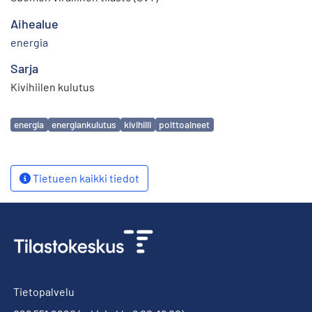
Aihealue
energia
Sarja
Kivihiilen kulutus
Avainsanat
energia
energiankulutus
kivihiili
polttoaineet
Tietueen kaikki tiedot
Tietopalvelu