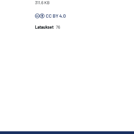
311.6 KB
CC BY 4.0
Lataukset
76