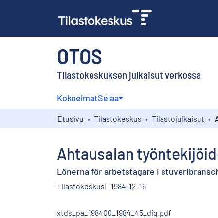
OTOS
Tilastokeskuksen julkaisut verkossa
Kokoelmat
Selaa
Etusivu
Tilastokeskus
Tilastojulkaisut
Ahtausalan työntekijöid
Lönerna för arbetstagare i stuveribransch
Tilastokeskus
1984-12-16
xtds_pa_198400_1984_45_dig.pdf