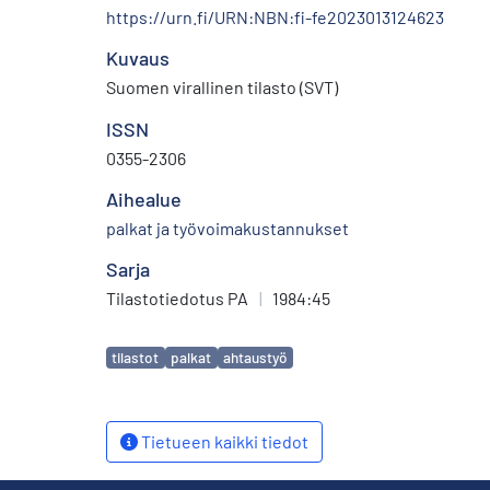
https://urn.fi/URN:NBN:fi-fe2023013124623
Kuvaus
Suomen virallinen tilasto (SVT)
ISSN
0355-2306
Aihealue
palkat ja työvoimakustannukset
Sarja
Tilastotiedotus PA
|
1984:45
Avainsanat
tilastot
palkat
ahtaustyö
Tietueen kaikki tiedot