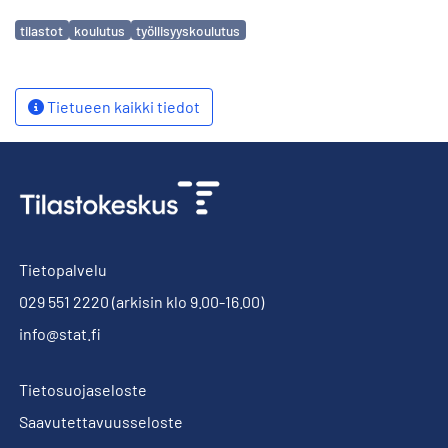
Avainsanat
tilastot
koulutus
työllisyyskoulutus
Tietueen kaikki tiedot
Tietopalvelu
029 551 2220
(arkisin klo 9.00-16.00)
info@stat.fi
Tietosuojaseloste
Saavutettavuusseloste