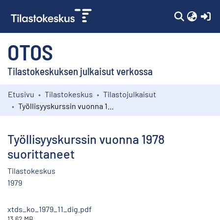
(c
OTOS
Tilastokeskuksen julkaisut verkossa
Etusivu
Tilastokeskus
Tilastojulkaisut
Kokoelmat
Työllisyyskurssin vuonna 1978 suorittaneet
Selaa
Työllisyyskurssin vuonna 1978
suorittaneet
Tilastokeskus
1979
xtds_ko_1979_11_dig.pdf
13.62 MB