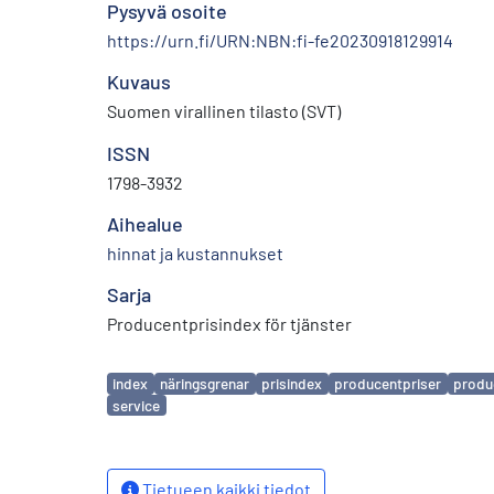
Pysyvä osoite
https://urn.fi/URN:NBN:fi-fe20230918129914
Kuvaus
Suomen virallinen tilasto (SVT)
ISSN
1798-3932
Aihealue
hinnat ja kustannukset
Sarja
Producentprisindex för tjänster
Avainsanat
index
näringsgrenar
prisindex
producentpriser
produc
service
Tietueen kaikki tiedot