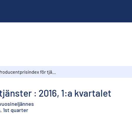
Producentprisindex för tjänster : 2016, 1:a kvartalet
jänster : 2016, 1:a kvartalet
 vuosineljännes
, 1st quarter