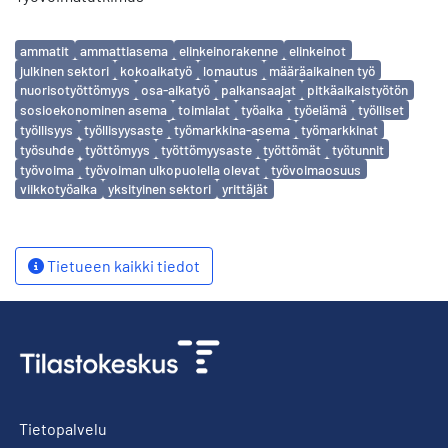
Avainsanat
ammatit
ammattiasema
elinkeinorakenne
elinkeinot
julkinen sektori
kokoaikatyö
lomautus
määräaikainen työ
nuorisotyöttömyys
osa-aikatyö
palkansaajat
pitkäaikaistyötön
sosioekonominen asema
toimialat
työaika
työelämä
työlliset
työllisyys
työllisyysaste
työmarkkina-asema
työmarkkinat
työsuhde
työttömyys
työttömyysaste
työttömät
työtunnit
työvoima
työvoiman ulkopuolella olevat
työvoimaosuus
viikkotyöaika
yksityinen sektori
yrittäjät
Tietueen kaikki tiedot
Tietopalvelu