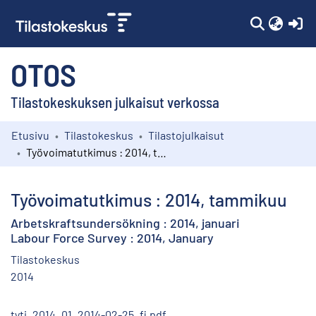
(c
OTOS
Tilastokeskuksen julkaisut verkossa
Etusivu
Tilastokeskus
Tilastojulkaisut
Kokoelmat
Työvoimatutkimus : 2014, tammikuu
Selaa
Työvoimatutkimus : 2014, tammikuu
Arbetskraftsundersökning : 2014, januari
Labour Force Survey : 2014, January
Tilastokeskus
2014
tyti_2014_01_2014-02-25_fi.pdf