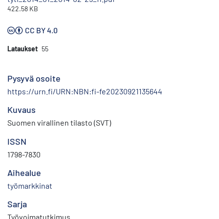
422.58 KB
CC BY 4.0
Lataukset
55
Pysyvä osoite
https://urn.fi/URN:NBN:fi-fe20230921135644
Kuvaus
Suomen virallinen tilasto (SVT)
ISSN
1798-7830
Aihealue
työmarkkinat
Sarja
Työvoimatutkimus