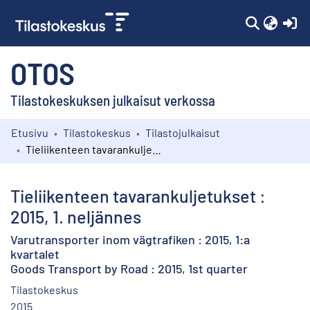
(c
OTOS
Tilastokeskuksen julkaisut verkossa
Etusivu
Tilastokeskus
Tilastojulkaisut
Kokoelmat
Tieliikenteen tavarankuljetukset : 2015, 1. neljännes
Selaa
Tieliikenteen tavarankuljetukset :
2015, 1. neljännes
Varutransporter inom vägtrafiken : 2015, 1:a
kvartalet
Goods Transport by Road : 2015, 1st quarter
Tilastokeskus
2015