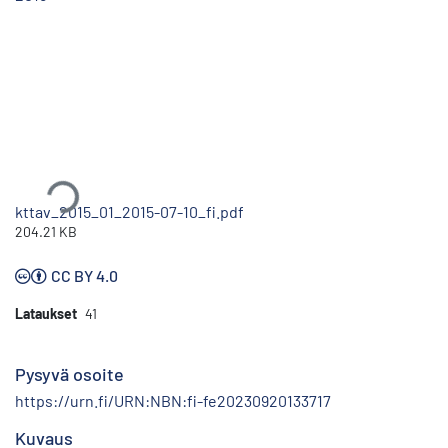
Ladataan...
kttav_2015_01_2015-07-10_fi.pdf
204.21 KB
CC BY 4.0
Lataukset
41
Pysyvä osoite
https://urn.fi/URN:NBN:fi-fe20230920133717
Kuvaus