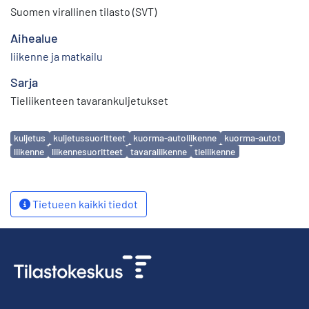
Suomen virallinen tilasto (SVT)
Aihealue
liikenne ja matkailu
Sarja
Tieliikenteen tavarankuljetukset
Avainsanat
kuljetus
kuljetussuoritteet
kuorma-autoliikenne
kuorma-autot
liikenne
liikennesuoritteet
tavaraliikenne
tieliikenne
Tietueen kaikki tiedot