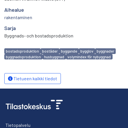
Aihealue
rakentaminen
Sarja
Byggnads- och bostadsproduktion
Avainsanat
bostadsproduktion
bostäder
byggande
bygglov
byggnader
byggnadsproduktion
husbyggnad
volymindex för nybyggnad
Tietueen kaikki tiedot
Tietopalvelu