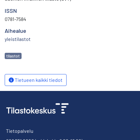
ISSN
0781-7584
Aihealue
yleistilastot
Avainsanat
tilastot
Tietueen kaikki tiedot
Tietopalvelu