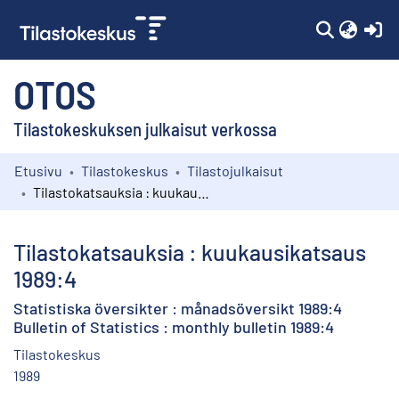
(c
OTOS
Tilastokeskuksen julkaisut verkossa
Etusivu
Tilastokeskus
Tilastojulkaisut
Kokoelmat
Tilastokatsauksia : kuukausikatsaus 1989:4
Selaa
Tilastokatsauksia : kuukausikatsaus
1989:4
Statistiska översikter : månadsöversikt 1989:4
Bulletin of Statistics : monthly bulletin 1989:4
Tilastokeskus
1989