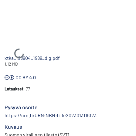
Ladataan...
xtka_198904_1989_dig.pdf
1.12 MB
CC BY 4.0
Lataukset
77
Pysyvä osoite
https://urn.fi/URN:NBN:fi-fe2023013116123
Kuvaus
Suomen virallinen tilasto (SVT)