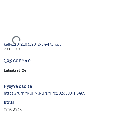
Ladataan...
kalki_2012_03_2012-04-17_fi.pdf
260.79 KB
CC BY 4.0
Lataukset
24
Pysyvä osoite
https://urn.fi/URN:NBN:fi-fe20230901115489
ISSN
1796-3745