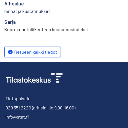
Aihealue
hinnat ja kustannukset
Sarja
Kuorma-autoliikenteen kustannusindeksi
Tietueen kaikki tiedot
Tietopalvelu
029 551 2220
(arkisin klo 9.00-16.00)
info@stat.fi