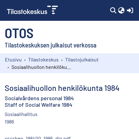
(c
OTOS
Tilastokeskuksen julkaisut verkossa
Etusivu
Tilastokeskus
Tilastojulkaisut
Kokoelmat
Sosiaalihuollon henkilökunta 1984
Selaa
Sosiaalihuollon henkilökunta 1984
Socialvårdens personal 1984
Staff of Social Welfare 1984
Sosiaalihallitus
1986
xsoshen_198400_1986_dig.pdf