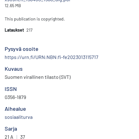
12.65 MB
This publication is copyrighted.
Lataukset
217
Pysyvä osoite
https://urn.fi/URN:NBN:fi-fe2023013115717
Kuvaus
Suomen virallinen tilasto (SVT)
ISSN
0356-1879
Aihealue
sosiaaliturva
Sarja
21 A
|
37