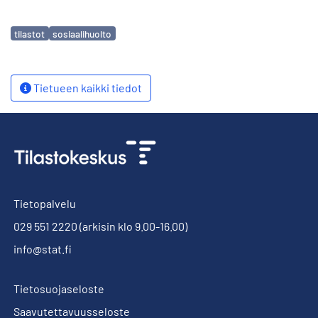
Avainsanat
tilastot
sosiaalihuolto
Tietueen kaikki tiedot
Tietopalvelu
029 551 2220
(arkisin klo 9.00-16.00)
info@stat.fi
Tietosuojaseloste
Saavutettavuusseloste