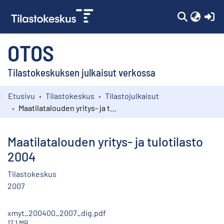
(c
OTOS
Tilastokeskuksen julkaisut verkossa
Etusivu
Tilastokeskus
Tilastojulkaisut
Kokoelmat
Maatilatalouden yritys- ja tulotilasto 2004
Selaa
Maatilatalouden yritys- ja tulotilasto
2004
Tilastokeskus
2007
xmyt_200400_2007_dig.pdf
17.1 MB