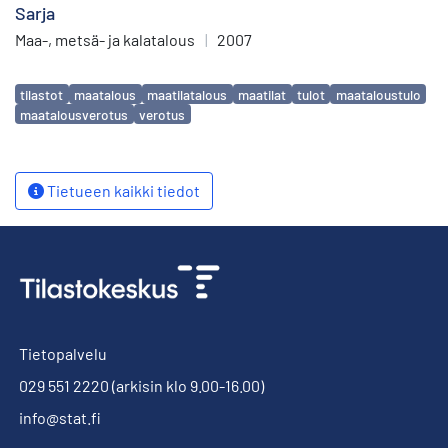
Sarja
Maa-, metsä- ja kalatalous
|
2007
Avainsanat
tilastot
maatalous
maatilatalous
maatilat
tulot
maataloustulo
maatalousverotus
verotus
Tietueen kaikki tiedot
Tietopalvelu
029 551 2220
(arkisin klo 9.00-16.00)
info@stat.fi