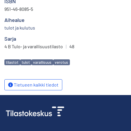
ISBN
951-46-8085-5
Aihealue
tulot ja kulutus
Sarja
4 B Tulo- ja varallisuustilasto
|
48
Avainsanat
tilastot
tulot
varallisuus
verotus
Tietueen kaikki tiedot