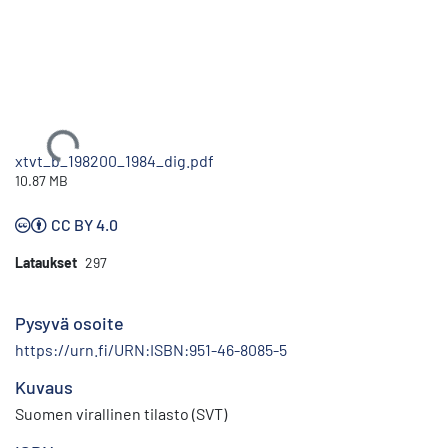
Ladataan...
xtvt_b_198200_1984_dig.pdf
10.87 MB
CC BY 4.0
Lataukset
297
Pysyvä osoite
https://urn.fi/URN:ISBN:951-46-8085-5
Kuvaus
Suomen virallinen tilasto (SVT)