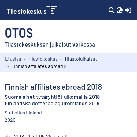
(c
OTOS
Tilastokeskuksen julkaisut verkossa
Etusivu
Tilastokeskus
Tilastojulkaisut
Kokoelmat
Finnish affiliates abroad 2018
Selaa
Finnish affiliates abroad 2018
Suomalaiset tytäryhtiöt ulkomailla 2018
Finländska dotterbolag utomlands 2018
Statistics Finland
2020
stu_2018_2020-05-29_en.pdf