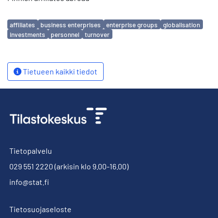
Avainsanat
affiliates
business enterprises
enterprise groups
globalisation
investments
personnel
turnover
Tietueen kaikki tiedot
Tietopalvelu
029 551 2220
(arkisin klo 9.00-16.00)
info@stat.fi
Tietosuojaseloste