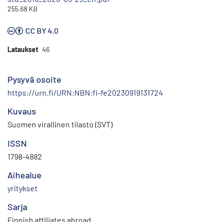
255.68 KB
CC BY 4.0
Lataukset
46
Pysyvä osoite
https://urn.fi/URN:NBN:fi-fe20230919131724
Kuvaus
Suomen virallinen tilasto (SVT)
ISSN
1798-4882
Aihealue
yritykset
Sarja
Finnish affiliates abroad