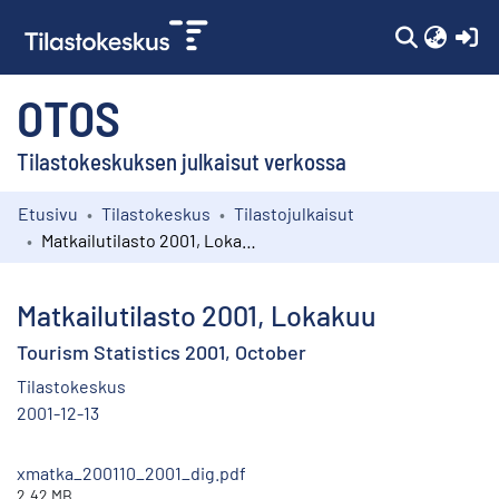
(c
OTOS
Tilastokeskuksen julkaisut verkossa
Etusivu
Tilastokeskus
Tilastojulkaisut
Kokoelmat
Matkailutilasto 2001, Lokakuu
Selaa
Matkailutilasto 2001, Lokakuu
Tourism Statistics 2001, October
Tilastokeskus
2001-12-13
xmatka_200110_2001_dig.pdf
2.42 MB