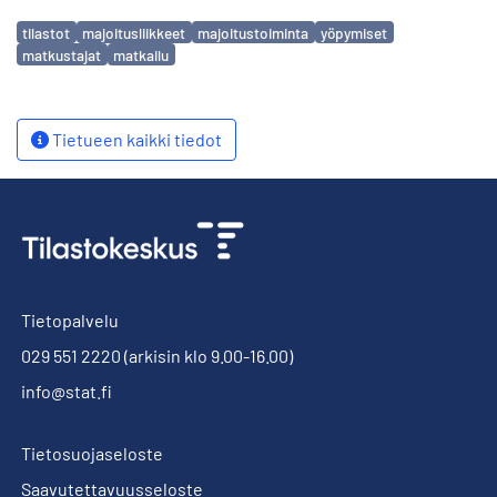
Avainsanat
tilastot
majoitusliikkeet
majoitustoiminta
yöpymiset
matkustajat
matkailu
Tietueen kaikki tiedot
Tietopalvelu
029 551 2220
(arkisin klo 9.00-16.00)
info@stat.fi
Tietosuojaseloste
Saavutettavuusseloste