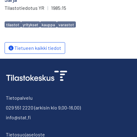
Tilastotiedotus YR
|
1985:15
Avainsanat
tilastot
yritykset
kauppa
varastot
Tietueen kaikki tiedot
Tietopalvelu
029 551 2220
(arkisin klo 9.00-16.00)
info@stat.fi
Tietosuojaseloste