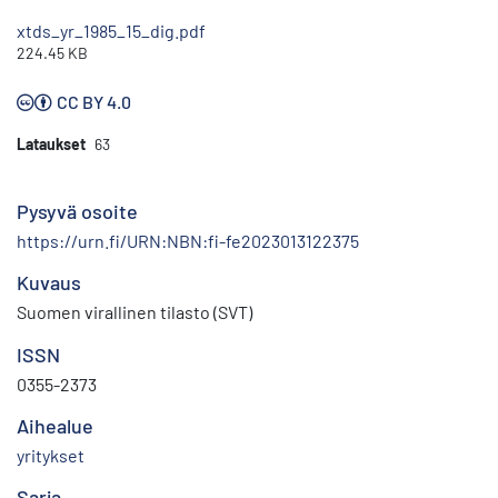
xtds_yr_1985_15_dig.pdf
224.45 KB
CC BY 4.0
Lataukset
63
Pysyvä osoite
https://urn.fi/URN:NBN:fi-fe2023013122375
Kuvaus
Suomen virallinen tilasto (SVT)
ISSN
0355-2373
Aihealue
yritykset
Sarja