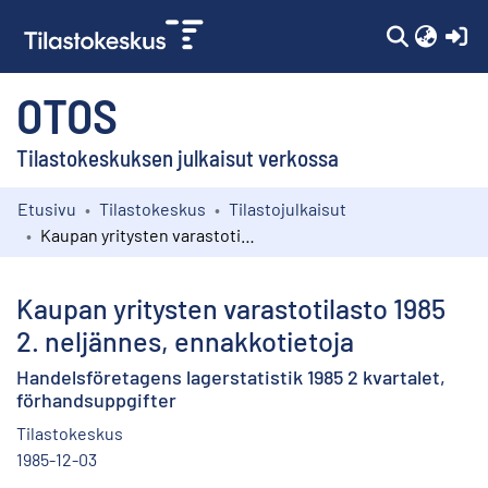
(c
OTOS
Tilastokeskuksen julkaisut verkossa
Etusivu
Tilastokeskus
Tilastojulkaisut
Kokoelmat
Kaupan yritysten varastotilasto 1985 2. neljännes, ennakkotietoja
Selaa
Kaupan yritysten varastotilasto 1985
2. neljännes, ennakkotietoja
Handelsföretagens lagerstatistik 1985 2 kvartalet,
förhandsuppgifter
Tilastokeskus
1985-12-03