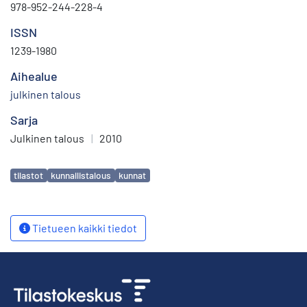
978-952-244-228-4
ISSN
1239-1980
Aihealue
julkinen talous
Sarja
Julkinen talous
|
2010
Avainsanat
tilastot
kunnallistalous
kunnat
Tietueen kaikki tiedot