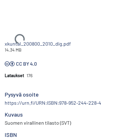
Ladataan...
xkuntal_200800_2010_dig.pdf
14.34 MB
CC BY 4.0
Lataukset
176
Pysyvä osoite
https://urn.fi/URN:ISBN:978-952-244-228-4
Kuvaus
Suomen virallinen tilasto (SVT)
ISBN