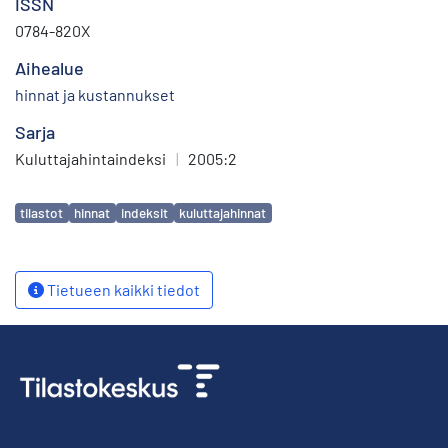
ISSN
0784-820X
Aihealue
hinnat ja kustannukset
Sarja
Kuluttajahintaindeksi
|
2005:2
Avainsanat
tilastot
hinnat
indeksit
kuluttajahinnat
Tietueen kaikki tiedot