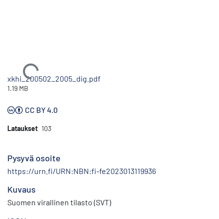
Ladataan...
xkhi_200502_2005_dig.pdf
1.19 MB
CC BY 4.0
Lataukset
103
Pysyvä osoite
https://urn.fi/URN:NBN:fi-fe2023013119936
Kuvaus
Suomen virallinen tilasto (SVT)