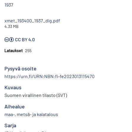
1937
xmet_193400_1937_dig.pdf
4.33 MB
CC BY 4.0
Lataukset
255
Pysyvä osoite
https://urn.fi/URN:NBN:fi-fe2023013115470
Kuvaus
Suomen virallinen tilasto (SVT)
Aihealue
maa-, metsä- ja kalatalous
Sarja