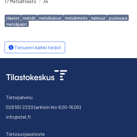
17 Metsätilasto
|
34
Avainsanat
tilastot
metsät
metsätalous
metsänhoito
hakkuut
puutavara
metsäpalot
Tietueen kaikki tiedot
Tietopalvelu
029 551 2220
(arkisin klo 9.00-16.00)
info@stat.fi
Tietosuojaseloste