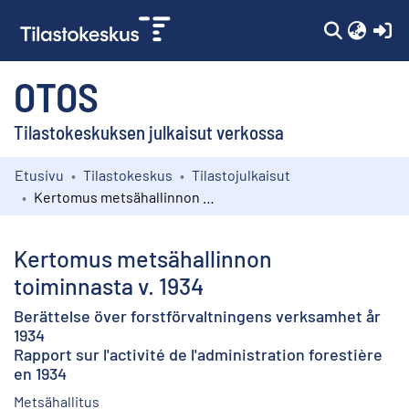
(c
OTOS
Tilastokeskuksen julkaisut verkossa
Etusivu
Tilastokeskus
Tilastojulkaisut
Kokoelmat
Kertomus metsähallinnon toiminnasta v. 1934
Selaa
Kertomus metsähallinnon
toiminnasta v. 1934
Berättelse över forstförvaltningens verksamhet år
1934
Rapport sur l'activité de l'administration forestière
en 1934
Metsähallitus