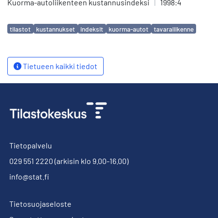
Kuorma-autoliikenteen kustannusindeksi
|
1998:4
Avainsanat
tilastot
kustannukset
indeksit
kuorma-autot
tavaraliikenne
Tietueen kaikki tiedot
Tietopalvelu
029 551 2220
(arkisin klo 9.00-16.00)
info@stat.fi
Tietosuojaseloste