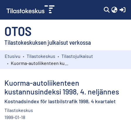
(c
OTOS
Tilastokeskuksen julkaisut verkossa
Etusivu
Tilastokeskus
Tilastojulkaisut
Kokoelmat
Kuorma-autoliikenteen kustannusindeksi 1998, 4. neljännes
Selaa
Kuorma-autoliikenteen
kustannusindeksi 1998, 4. neljännes
Kostnadsindex för lastbilstrafik 1998, 4 kvartalet
Tilastokeskus
1999-01-18