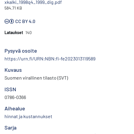
xkalki_1998q4_1999_dig.pdf
584.71 KB
CC BY 4.0
Lataukset
140
Pysyvä osoite
https://urn.fi/URN:NBN:fi-fe2023013119589
Kuvaus
Suomen virallinen tilasto (SVT)
ISSN
0786-0366
Aihealue
hinnat ja kustannukset
Sarja