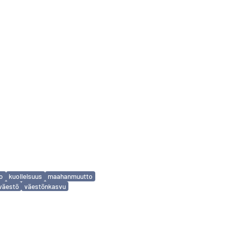
to
kuolleisuus
maahanmuutto
väestö
väestönkasvu