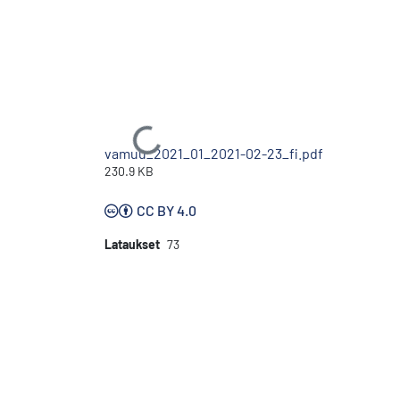
Ladataan...
vamuu_2021_01_2021-02-23_fi.pdf
230.9 KB
CC BY 4.0
Lataukset
73