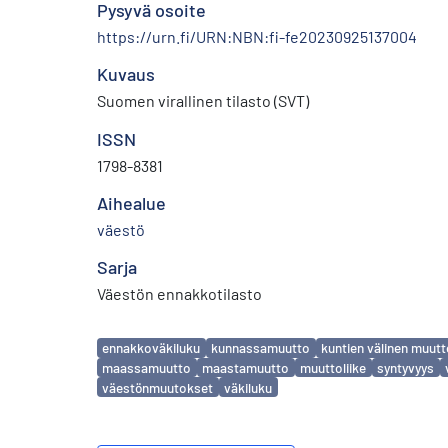
Pysyvä osoite
https://urn.fi/URN:NBN:fi-fe20230925137004
Kuvaus
Suomen virallinen tilasto (SVT)
ISSN
1798-8381
Aihealue
väestö
Sarja
Väestön ennakkotilasto
Avainsanat
ennakkoväkiluku
kunnassamuutto
kuntien välinen muut
maassamuutto
maastamuutto
muuttoliike
syntyvyys
väestönmuutokset
väkiluku