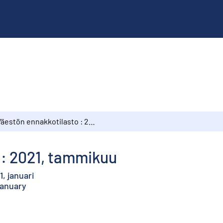
Väestön ennakkotilasto : 2021, tammikuu
 : 2021, tammikuu
, januari
January