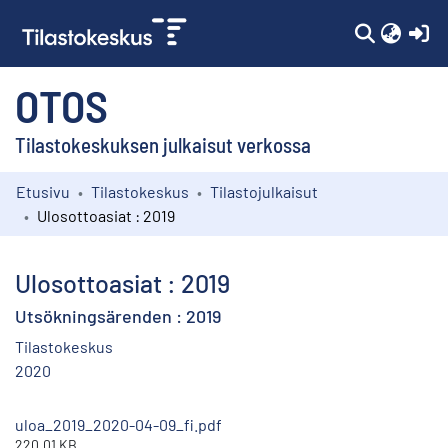
(c
OTOS
Tilastokeskuksen julkaisut verkossa
Etusivu
Tilastokeskus
Tilastojulkaisut
Kokoelmat
Ulosottoasiat : 2019
Selaa
Ulosottoasiat : 2019
Utsökningsärenden : 2019
Tilastokeskus
2020
uloa_2019_2020-04-09_fi.pdf
220.01 KB