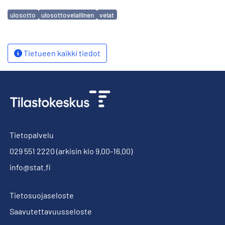
Avainsanat
ulosotto
ulosottovelallinen
velat
Tietueen kaikki tiedot
Tietopalvelu
029 551 2220
(arkisin klo 9.00-16.00)
info@stat.fi
Tietosuojaseloste
Saavutettavuusseloste