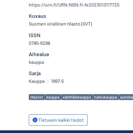
https://urn.fi/URN:NBN:fi-fe2023013117725
Kuvaus
Suomen virallinen tilasto (SVT)
ISSN
0785-6288
Aihealue
kauppa
Sarja
Kauppa
|
1997:5
Avainsanat
tilastot
kauppa
vähittäiskauppa
tukkukauppa
autoka
Tietueen kaikki tiedot