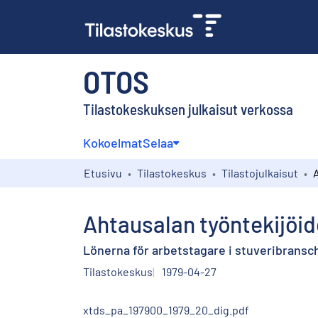
OTOS
Tilastokeskuksen julkaisut verkossa
Kokoelmat
Selaa
Etusivu
Tilastokeskus
Tilastojulkaisut
Ahtausalan työntekijöid
Lönerna för arbetstagare i stuveribransch
Tilastokeskus
1979-04-27
xtds_pa_197900_1979_20_dig.pdf