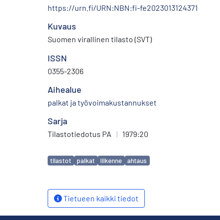
https://urn.fi/URN:NBN:fi-fe2023013124371
Kuvaus
Suomen virallinen tilasto (SVT)
ISSN
0355-2306
Aihealue
palkat ja työvoimakustannukset
Sarja
Tilastotiedotus PA
|
1979:20
Avainsanat
tilastot
palkat
liikenne
ahtaus
Tietueen kaikki tiedot