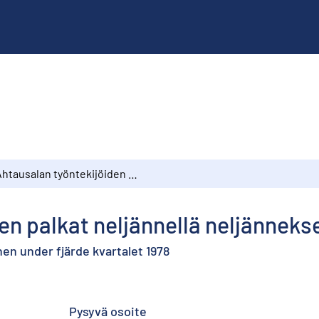
Ahtausalan työntekijöiden palkat neljännellä neljänneksellä 1978
en palkat neljännellä neljännekse
en under fjärde kvartalet 1978
Pysyvä osoite