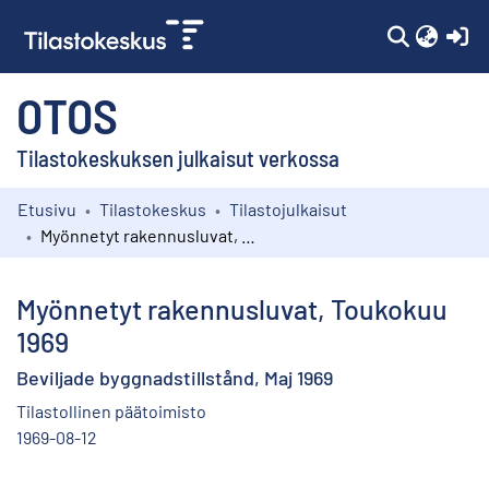
(c
OTOS
Tilastokeskuksen julkaisut verkossa
Etusivu
Tilastokeskus
Tilastojulkaisut
Kokoelmat
Myönnetyt rakennusluvat, Toukokuu 1969
Selaa
Myönnetyt rakennusluvat, Toukokuu
1969
Beviljade byggnadstillstånd, Maj 1969
Tilastollinen päätoimisto
1969-08-12