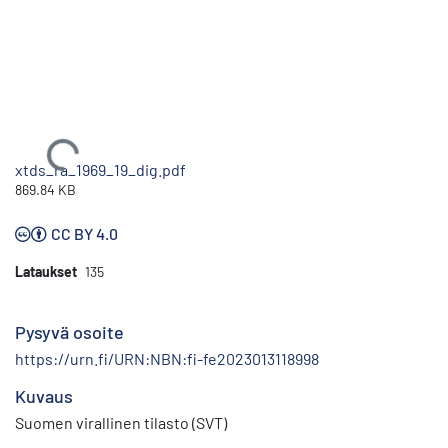
Ladataan...
xtds_ra_1969_19_dig.pdf
869.84 KB
CC BY 4.0
Lataukset
135
Pysyvä osoite
https://urn.fi/URN:NBN:fi-fe2023013118998
Kuvaus
Suomen virallinen tilasto (SVT)