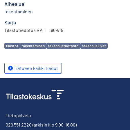
Aihealue
rakentaminen
Sarja
Tilastotiedotus RA
|
1969:19
Avainsanat
tilastot
rakentaminen
rakennustuotanto
rakennusluvat
Tietueen kaikki tiedot
Tietopalvelu
029 551 2220
(arkisin klo 9.00-16.00)