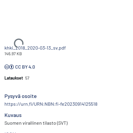
Ladataan...
khki_2018_2020-03-13_sv.pdf
146.97 KB
CC BY 4.0
Lataukset
57
Pysyvä osoite
https://urn.fi/URN:NBN:fi-fe20230914125518
Kuvaus
Suomen virallinen tilasto (SVT)