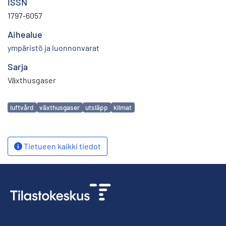
ISSN
1797-6057
Aihealue
ympäristö ja luonnonvarat
Sarja
Växthusgaser
Avainsanat
luftvård
växthusgaser
utsläpp
klimat
Tietueen kaikki tiedot