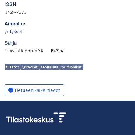
ISSN
0355-2373
Aihealue
yritykset
Sarja
Tilastotiedotus YR
|
1979:4
Avainsanat
tilastot
yritykset
teollisuus
toimipaikat
Tietueen kaikki tiedot