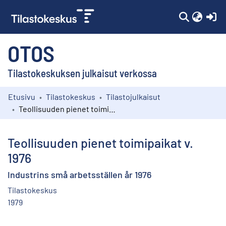
(c
OTOS
Tilastokeskuksen julkaisut verkossa
Etusivu
Tilastokeskus
Tilastojulkaisut
Kokoelmat
Teollisuuden pienet toimipaikat v. 1976
Selaa
Teollisuuden pienet toimipaikat v.
1976
Industrins små arbetsställen år 1976
Tilastokeskus
1979