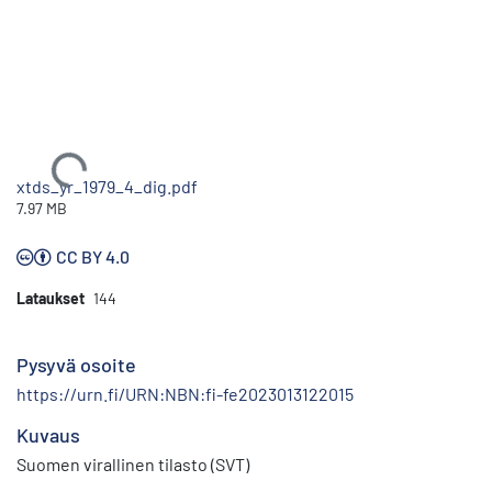
Ladataan...
xtds_yr_1979_4_dig.pdf
7.97 MB
CC BY 4.0
Lataukset
144
Pysyvä osoite
https://urn.fi/URN:NBN:fi-fe2023013122015
Kuvaus
Suomen virallinen tilasto (SVT)