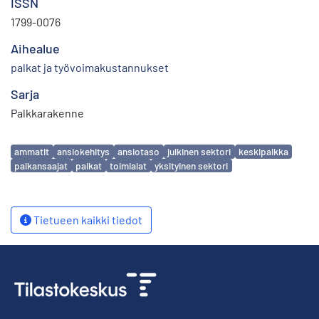
ISSN
1799-0076
Aihealue
palkat ja työvoimakustannukset
Sarja
Palkkarakenne
Avainsanat
ammatit
ansiokehitys
ansiotaso
julkinen sektori
keskipalkka
palkansaajat
palkat
toimialat
yksityinen sektori
Tietueen kaikki tiedot