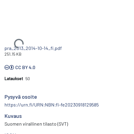
Ladataan...
pra_2013_2014-10-14_fi.pdf
251.15 KB
CC BY 4.0
Lataukset
50
Pysyvä osoite
https://urn.fi/URN:NBN:fi-fe20230918129585
Kuvaus
Suomen virallinen tilasto (SVT)