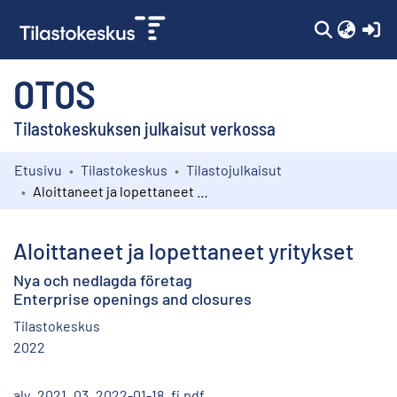
(c
OTOS
Tilastokeskuksen julkaisut verkossa
Etusivu
Tilastokeskus
Tilastojulkaisut
Kokoelmat
Aloittaneet ja lopettaneet yritykset
Selaa
Aloittaneet ja lopettaneet yritykset
Nya och nedlagda företag
Enterprise openings and closures
Tilastokeskus
2022
aly_2021_03_2022-01-18_fi.pdf