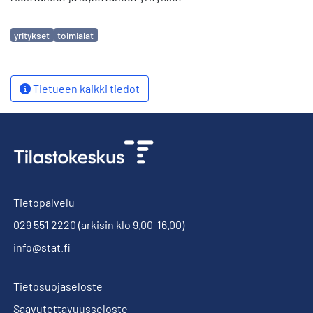
Avainsanat
yritykset
toimialat
Tietueen kaikki tiedot
Tietopalvelu
029 551 2220
(arkisin klo 9.00-16.00)
info@stat.fi
Tietosuojaseloste
Saavutettavuusseloste