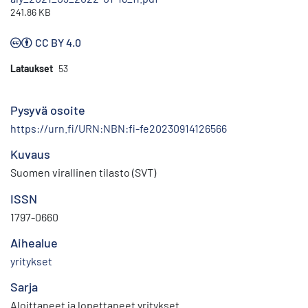
241.86 KB
CC BY 4.0
Lataukset
53
Pysyvä osoite
https://urn.fi/URN:NBN:fi-fe20230914126566
Kuvaus
Suomen virallinen tilasto (SVT)
ISSN
1797-0660
Aihealue
yritykset
Sarja
Aloittaneet ja lopettaneet yritykset